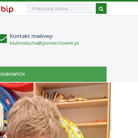
Wyszukiwarka
Wyszukiwana
Formularz
Biuletyn
fraza:
Informacji
Szukaj
wyszukiwania
Publicznej
Kontakt mailowy:
klubmalucha@pomiechowek.pl
OSOBOWYCH