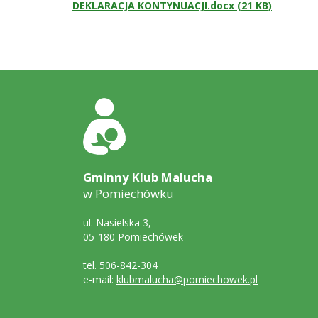
DEKLARACJA KONTYNUACJI.docx (21 KB)
Stopka
Adres
szkoły
Gminny Klub Malucha
w Pomiechówku
ul. Nasielska 3,
05-180 Pomiechówek
tel. 506-842-304
e-mail:
klubmalucha@pomiechowek.pl