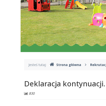
Gdzie
Jesteś tutaj:
Strona główna
Rekrutac
jesteśmy
Deklaracja kontynuacji.
Liczba
830
odwiedzających: