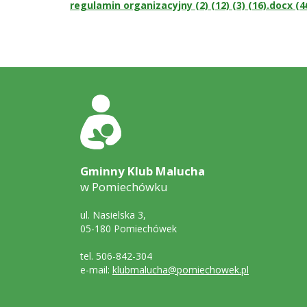
regulamin organizacyjny (2) (12) (3) (16).docx (4
Stopka
Adres
szkoły
Gminny Klub Malucha
w Pomiechówku
ul. Nasielska 3,
05-180 Pomiechówek
tel. 506-842-304
e-mail:
klubmalucha@pomiechowek.pl