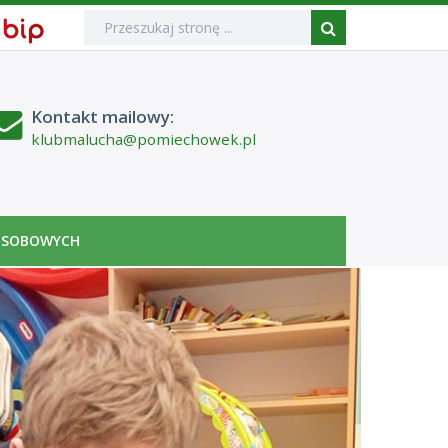
Wyszukiwarka
Wyszukiwana
Formularz
Biuletyn
fraza:
Informacji
Szukaj
wyszukiwania
Publicznej
Kontakt mailowy:
klubmalucha@pomiechowek.pl
OSOBOWYCH