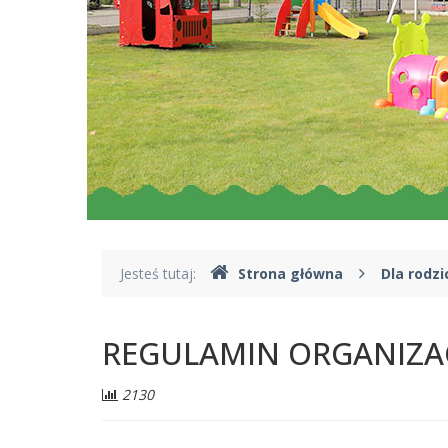
Gdzie
Jesteś tutaj:
Strona główna
Dla rodz
jesteśmy
REGULAMIN ORGANIZA
Liczba
2130
odwiedzających: